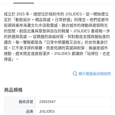
每筆NT$80，滿NT$2,000(含以上)免運費
宅配
成立於 2015 年、總部位於紐約市的 J/SLIDES，從一開始便立
免運費
足於「動態設計 + 精品質感 + 日常舒適」的理念。他們從都市
街頭與東岸海灘文化中汲取靈感，融合城市的律動與度假時光
付款後門市自取
的悠閒，創造出兼具摩登與自在的鞋履。J/SLIDES 重視每一步
每筆NT$80，滿NT$2,000(含以上)免運費
的舒適與質感 — 從精選的高級材質、到對鞋底支撐與服貼度的
講究，每一雙鞋都是為「日常中想優雅又自在」的女性量身打
造。它不是浮誇的華麗，而是低調的質感與耐穿：無論是城市
通勤、週末閒走或度假漫步，J/SLIDES 都讓妳「站得住，也走
得遠」。
顯示電腦版詳細說明
商品規格
廠商貨號
23552947
品牌
J/SLIDES