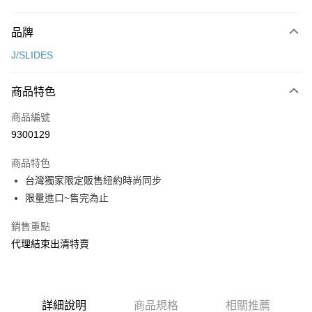
付款方式
品牌
信用卡一次付款
J/SLIDES
超商取貨付款
商品特色
LINE Pay
商品編號
Apple Pay
9300129
街口支付
商品特色
悠遊付
台灣獨家限定販售紐約時尚同步
ATM付款
限量進口~售完為止
銷售重點
運送方式
代理結束出清特賣
全家取貨付款
每筆NT$80，滿NT$2,000(含以上)免運費
7-11取貨付款
詳細說明
商品規格
相關推薦