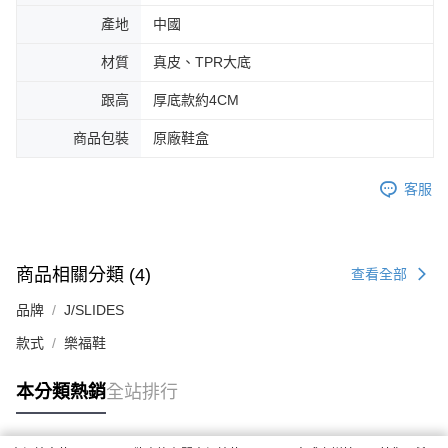
產地
中國
材質
真皮、TPR大底
跟高
厚底款約4CM
商品包裝
原廠鞋盒
客服
商品相關分類 (4)
查看全部
品牌
J/SLIDES
款式
樂福鞋
本分類熱銷
全站排行