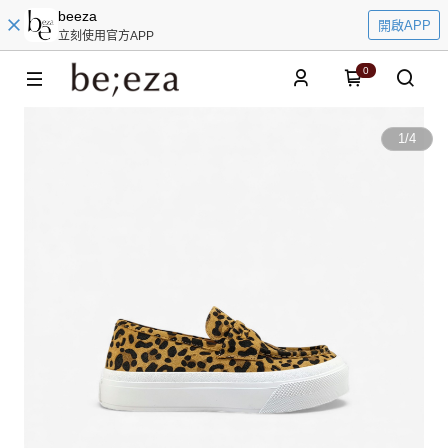
beeza
開啟APP
立刻使用官方APP
0
1
/
4