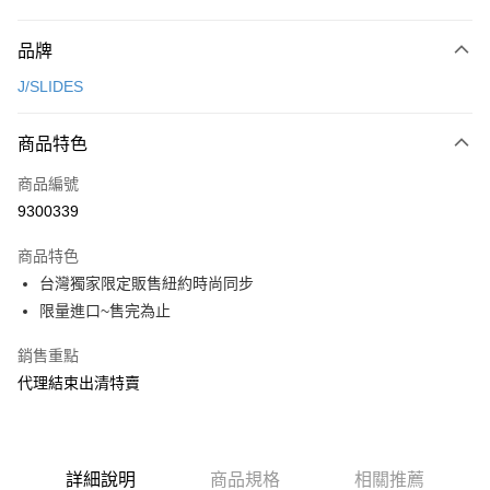
付款方式
品牌
信用卡一次付款
J/SLIDES
超商取貨付款
商品特色
LINE Pay
商品編號
Apple Pay
9300339
街口支付
商品特色
悠遊付
台灣獨家限定販售紐約時尚同步
ATM付款
限量進口~售完為止
銷售重點
運送方式
代理結束出清特賣
全家取貨付款
每筆NT$80，滿NT$2,000(含以上)免運費
7-11取貨付款
詳細說明
商品規格
相關推薦