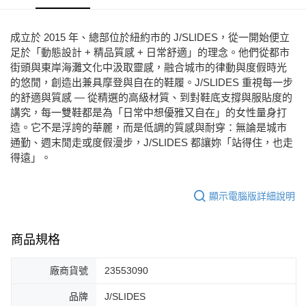
每筆NT$80，滿NT$2,000(含以上)免運費
宅配
成立於 2015 年、總部位於紐約市的 J/SLIDES，從一開始便立
免運費
足於「動態設計 + 精品質感 + 日常舒適」的理念。他們從都市
街頭與東岸海灘文化中汲取靈感，融合城市的律動與度假時光
付款後門市自取
的悠閒，創造出兼具摩登與自在的鞋履。J/SLIDES 重視每一步
每筆NT$80，滿NT$2,000(含以上)免運費
的舒適與質感 — 從精選的高級材質、到對鞋底支撐與服貼度的
講究，每一雙鞋都是為「日常中想優雅又自在」的女性量身打
造。它不是浮誇的華麗，而是低調的質感與耐穿：無論是城市
通勤、週末閒走或度假漫步，J/SLIDES 都讓妳「站得住，也走
得遠」。
顯示電腦版詳細說明
商品規格
廠商貨號
23553090
品牌
J/SLIDES