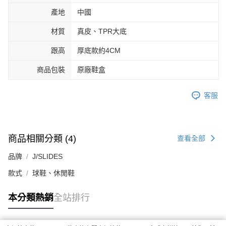
產地
中國
材質
真皮、TPR大底
跟高
厚底款約4CM
商品包裝
原廠鞋盒
客服
商品相關分類 (4)
查看全部
品牌
J/SLIDES
款式
球鞋、休閒鞋
本分類熱銷
全站排行