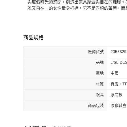
與度假時光的悠閒，創造出兼具摩登與自在的鞋履。J/
雅又自在」的女性量身打造。它不是浮誇的華麗，而是
商品規格
廠商貨號
2355329
品牌
J/SLIDE
產地
中國
材質
真皮、T
跟高
厚底款
商品包裝
原廠鞋盒