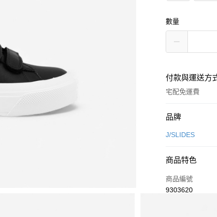
數量
付款與運送方
宅配免運費
付款方式
品牌
信用卡一次付款
J/SLIDES
超商取貨付款
商品特色
LINE Pay
商品編號
Apple Pay
9303620
商品特色
街口支付
台灣獨家限定