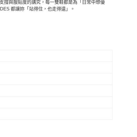
鞋底支撐與服貼度的講究，每一雙鞋都是為「日常中想優
DES 都讓妳「站得住，也走得遠」。