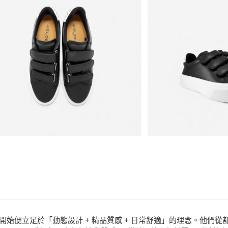
悠遊付
限量進口~售
ATM付款
銷售重點
代理結束出清特
運送方式
商品相關分類 (
全家取貨付款
每筆NT$80，滿N
品牌
J/SLIDE
分享
客服
款式
球鞋、休
7-11取貨付款
每筆NT$80，滿N
場合
都會時尚
特價
宅配
免運費
付款後門市自取
每筆NT$80，滿N
ES，從一開始便立足於「動態設計 + 精品質感 + 日常舒適」的理念。