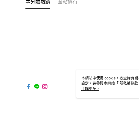
本分類熱銷
全站排行
本網站中使用 cookie，欲查詢有關
設定，請參閱本網站「
隱私權條款
使用 cookie。
了解更多 >