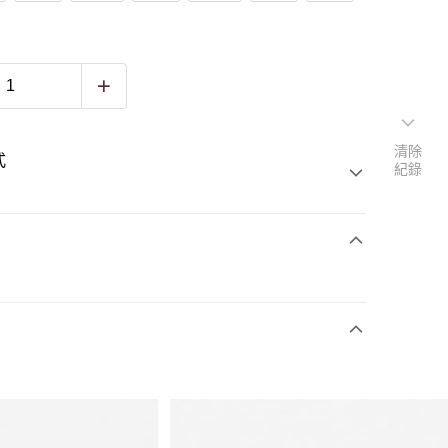
清除
式
紀錄
販售紐約時尚同步