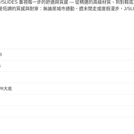
SLIDES 重視每一步的舒適與質感 — 從精選的高級材質、到對
低調的質感與耐穿：無論是城市通勤、週末閒走或度假漫步，J/SLI
3
S
PR大底