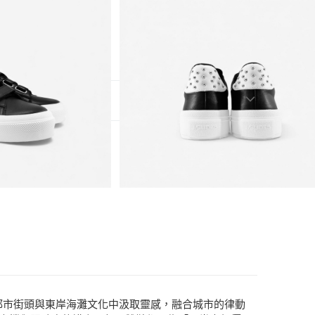
完為止
賣
4)
T$2,000(含以上)免運費
S
閒鞋
T$2,000(含以上)免運費
T$2,000(含以上)免運費
他們從都市街頭與東岸海灘文化中汲取靈感，融合城市的律動