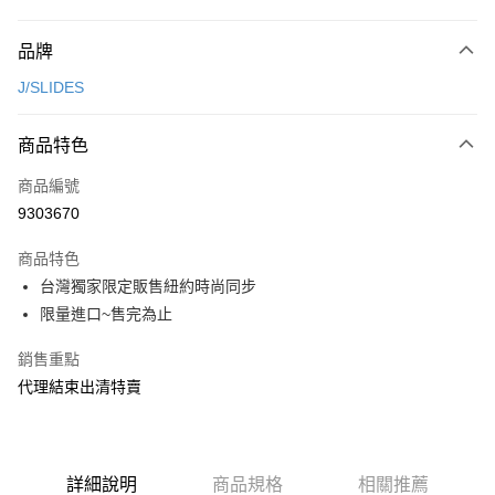
付款方式
品牌
信用卡一次付款
J/SLIDES
超商取貨付款
商品特色
LINE Pay
商品編號
Apple Pay
9303670
街口支付
商品特色
悠遊付
台灣獨家限定販售紐約時尚同步
ATM付款
限量進口~售完為止
銷售重點
運送方式
代理結束出清特賣
全家取貨付款
每筆NT$80，滿NT$2,000(含以上)免運費
7-11取貨付款
詳細說明
商品規格
相關推薦