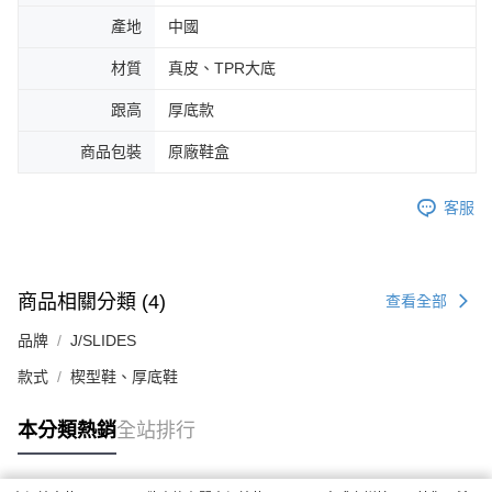
產地
中國
材質
真皮、TPR大底
跟高
厚底款
商品包裝
原廠鞋盒
客服
商品相關分類 (4)
查看全部
品牌
J/SLIDES
款式
楔型鞋、厚底鞋
本分類熱銷
全站排行