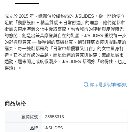
每筆NT$80，滿NT$2,000(含以上)免運費
宅配
成立於 2015 年、總部位於紐約市的 J/SLIDES，從一開始便立
免運費
足於「動態設計 + 精品質感 + 日常舒適」的理念。他們從都市
街頭與東岸海灘文化中汲取靈感，融合城市的律動與度假時光
付款後門市自取
的悠閒，創造出兼具摩登與自在的鞋履。J/SLIDES 重視每一步
每筆NT$80，滿NT$2,000(含以上)免運費
的舒適與質感 — 從精選的高級材質、到對鞋底支撐與服貼度的
講究，每一雙鞋都是為「日常中想優雅又自在」的女性量身打
造。它不是浮誇的華麗，而是低調的質感與耐穿：無論是城市
通勤、週末閒走或度假漫步，J/SLIDES 都讓妳「站得住，也走
得遠」。
顯示電腦版詳細說明
商品規格
廠商貨號
23553313
品牌
J/SLIDES