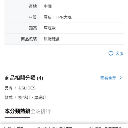
產地
中國
材質
真皮、TPR大底
跟高
厚底款
商品包裝
原廠鞋盒
客服
商品相關分類 (4)
查看全部
品牌
J/SLIDES
款式
楔型鞋、厚底鞋
本分類熱銷
全站排行