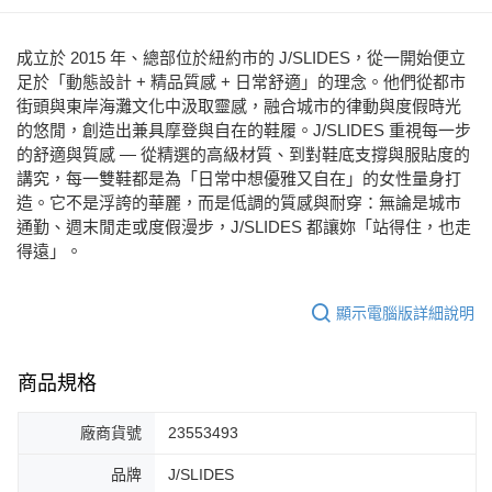
每筆NT$80，滿NT$2,000(含以上)免運費
宅配
成立於 2015 年、總部位於紐約市的 J/SLIDES，從一開始便立
免運費
足於「動態設計 + 精品質感 + 日常舒適」的理念。他們從都市
街頭與東岸海灘文化中汲取靈感，融合城市的律動與度假時光
付款後門市自取
的悠閒，創造出兼具摩登與自在的鞋履。J/SLIDES 重視每一步
每筆NT$80，滿NT$2,000(含以上)免運費
的舒適與質感 — 從精選的高級材質、到對鞋底支撐與服貼度的
講究，每一雙鞋都是為「日常中想優雅又自在」的女性量身打
造。它不是浮誇的華麗，而是低調的質感與耐穿：無論是城市
通勤、週末閒走或度假漫步，J/SLIDES 都讓妳「站得住，也走
得遠」。
顯示電腦版詳細說明
商品規格
廠商貨號
23553493
品牌
J/SLIDES