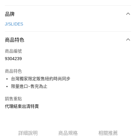
付款方式
品牌
信用卡一次付款
J/SLIDES
超商取貨付款
商品特色
LINE Pay
商品編號
Apple Pay
9304239
街口支付
商品特色
悠遊付
台灣獨家限定販售紐約時尚同步
ATM付款
限量進口~售完為止
銷售重點
運送方式
代理結束出清特賣
全家取貨付款
每筆NT$80，滿NT$2,000(含以上)免運費
7-11取貨付款
詳細說明
商品規格
相關推薦