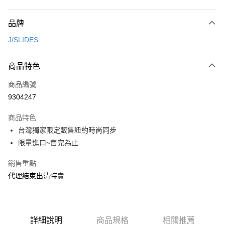
付款方式
品牌
信用卡一次付款
J/SLIDES
超商取貨付款
商品特色
LINE Pay
商品編號
Apple Pay
9304247
街口支付
商品特色
悠遊付
台灣獨家限定販售紐約時尚同步
ATM付款
限量進口~售完為止
銷售重點
運送方式
代理結束出清特賣
全家取貨付款
每筆NT$80，滿NT$2,000(含以上)免運費
7-11取貨付款
詳細說明
商品規格
相關推薦