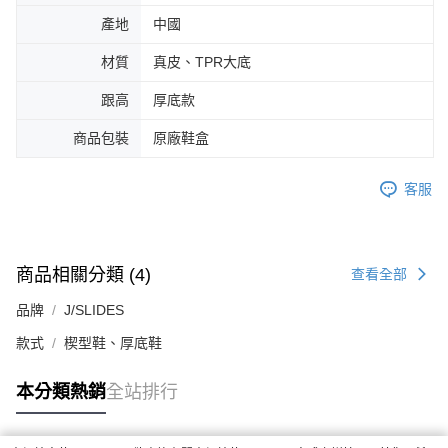
產地
中國
材質
真皮、TPR大底
跟高
厚底款
商品包裝
原廠鞋盒
客服
商品相關分類 (4)
查看全部
品牌
J/SLIDES
款式
楔型鞋、厚底鞋
本分類熱銷
全站排行