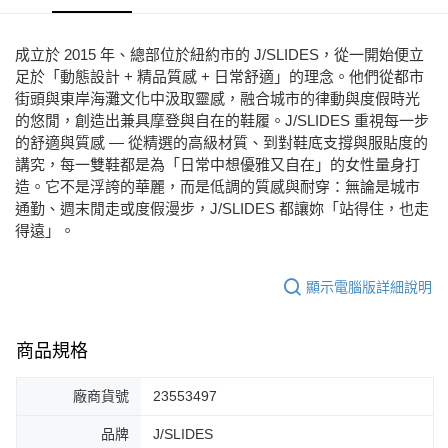
每筆NT$80，滿NT$2,000(含以上)免運費
宅配
成立於 2015 年、總部位於紐約市的 J/SLIDES，從一開始便立
免運費
足於「動態設計 + 精品質感 + 日常舒適」的理念。他們從都市
街頭與東岸海灘文化中汲取靈感，融合城市的律動與度假時光
付款後門市自取
的悠閒，創造出兼具摩登與自在的鞋履。J/SLIDES 重視每一步
每筆NT$80，滿NT$2,000(含以上)免運費
的舒適與質感 — 從精選的高級材質、到對鞋底支撐與服貼度的
講究，每一雙鞋都是為「日常中想優雅又自在」的女性量身打
造。它不是浮誇的華麗，而是低調的質感與耐穿：無論是城市
通勤、週末閒走或度假漫步，J/SLIDES 都讓妳「站得住，也走
得遠」。
顯示電腦版詳細說明
商品規格
廠商貨號
23553497
品牌
J/SLIDES