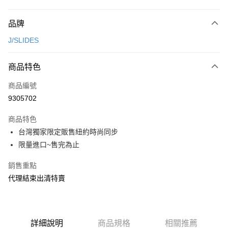
付款方式
品牌
信用卡一次付款
J/SLIDES
超商取貨付款
商品特色
LINE Pay
商品編號
Apple Pay
9305702
街口支付
商品特色
悠遊付
台灣獨家限定販售紐約時尚同步
ATM付款
限量進口~售完為止
銷售重點
運送方式
代理結束出清特賣
全家取貨付款
每筆NT$80，滿NT$2,000(含以上)免運費
7-11取貨付款
詳細說明
商品規格
相關推薦