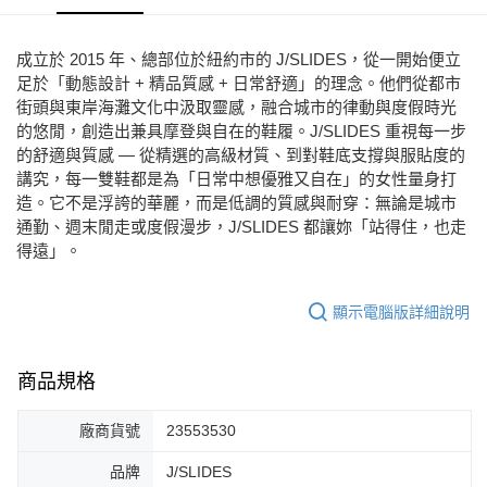
每筆NT$80，滿NT$2,000(含以上)免運費
宅配
成立於 2015 年、總部位於紐約市的 J/SLIDES，從一開始便立
免運費
足於「動態設計 + 精品質感 + 日常舒適」的理念。他們從都市
街頭與東岸海灘文化中汲取靈感，融合城市的律動與度假時光
付款後門市自取
的悠閒，創造出兼具摩登與自在的鞋履。J/SLIDES 重視每一步
每筆NT$80，滿NT$2,000(含以上)免運費
的舒適與質感 — 從精選的高級材質、到對鞋底支撐與服貼度的
講究，每一雙鞋都是為「日常中想優雅又自在」的女性量身打
造。它不是浮誇的華麗，而是低調的質感與耐穿：無論是城市
通勤、週末閒走或度假漫步，J/SLIDES 都讓妳「站得住，也走
得遠」。
顯示電腦版詳細說明
商品規格
廠商貨號
23553530
品牌
J/SLIDES