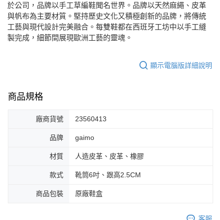
於公司，品牌以手工草編鞋聞名世界。品牌以天然麻繩、皮革
與帆布為主要材質。堅持歷史文化又積極創新的品牌，將傳統
工藝與現代設計完美融合。每雙鞋都在西班牙工坊中以手工縫
製完成，細節間展現歐洲工藝的靈魂。
顯示電腦版詳細說明
商品規格
廠商貨號
23560413
品牌
gaimo
材質
人造皮革、皮革、橡膠
款式
靴筒6吋、跟高2.5CM
商品包裝
原廠鞋盒
客服