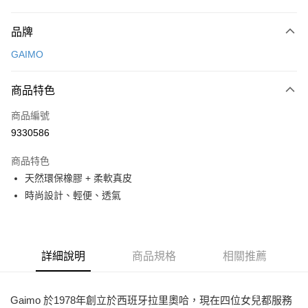
付款方式
品牌
信用卡一次付款
GAIMO
LINE Pay
商品特色
Apple Pay
商品編號
街口支付
9330586
悠遊付
商品特色
ATM付款
天然環保橡膠 + 柔軟真皮
時尚設計、輕便、透氣
運送方式
宅配
免運費
詳細說明
商品規格
相關推薦
付款後門市自取
每筆NT$80，滿NT$2,000(含以上)免運費
Gaimo 於1978年創立於西班牙拉里奧哈，現在四位女兒都服務