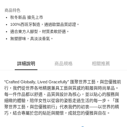
Apple Pay
商品特色
街口支付
秋冬新品 搶先上市
100%西班牙製造，通過歐盟品質認證。
悠遊付
適合東方人腳型，材質柔軟舒適。
ATM付款
無塑膠味，具淡淡香氣。
運送方式
宅配
詳細說明
商品規格
相關推薦
免運費
付款後門市自取
“Crafted Globally, Lived Gracefully” 匯聚世界工藝，與您優雅前
每筆NT$80，滿NT$2,000(含以上)免運費
行，我們從世界各地精選兼具工藝與質感的鞋履與時尚單品。
每一件作品都以舒適、品質與設計為核心，並以貼心的服務與
細緻的體驗，陪伴女性以從容的姿態走過生活的每一步。「匯
聚世界工藝，與您優雅前行」代表我們的初衷——以世界的精
巧，結合專屬於您的貼近與關懷，成就您的優雅與自在。