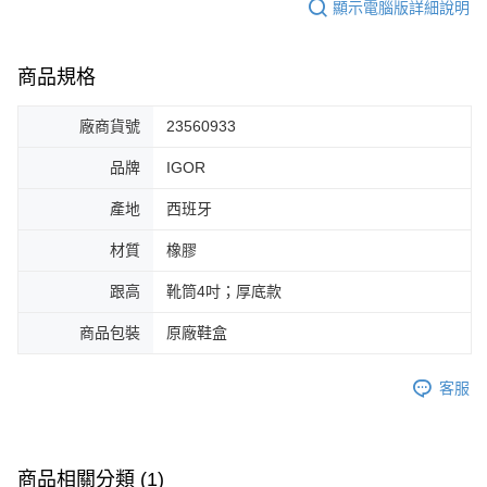
顯示電腦版詳細說明
商品規格
廠商貨號
23560933
品牌
IGOR
產地
西班牙
材質
橡膠
跟高
靴筒4吋；厚底款
商品包裝
原廠鞋盒
客服
商品相關分類 (1)