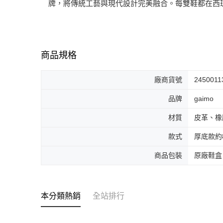
牌，將傳統工藝與現代設計完美融合。每雙鞋都在西
商品規格
廠商貨號
2450011
品牌
gaimo
材質
皮革、橡
款式
厚底款約
商品包裝
原廠鞋盒
本分類熱銷
全站排行