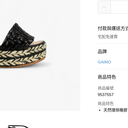
付款與運送方
宅配免運費
付款方式
品牌
信用卡一次付款
GAIMO
超商取貨付款
商品特色
LINE Pay
商品編號
Apple Pay
9537557
商品特色
街口支付
天然環保橡膠 
悠遊付
時尚設計、輕
ATM付款