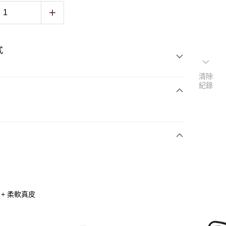
式
清除
紀錄
+ 柔軟真皮
便、透氣