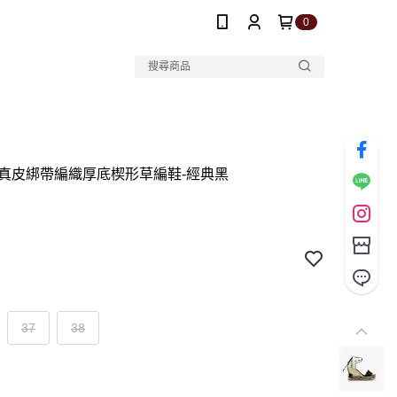
0
mo 真皮綁帶編織厚底楔形草編鞋-經典黑
37
38