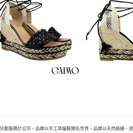
商品相關分類 (
運送方式
品牌
GAIMO
分享
客服
全家取貨付款
款式
楔型鞋、
每筆NT$80，滿N
場合
都會時尚
7-11取貨付款
款式
草編鞋
每筆NT$80，滿N
宅配
免運費
付款後門市自取
每筆NT$80，滿N
在四位女兒都服務於公司，品牌以手工草編鞋聞名世界。品牌以天然麻繩