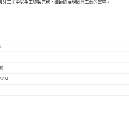
班牙工坊中以手工縫製完成，細節間展現歐洲工藝的靈魂。
3
膠
8CM