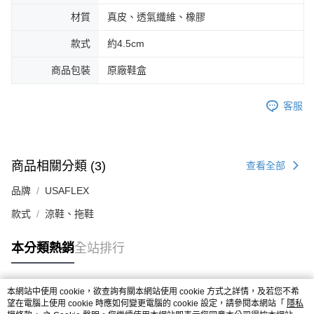
材質
真皮、透氣纖維、橡膠
款式
約4.5cm
商品包裝
原廠鞋盒
客服
商品相關分類 (3)
查看全部
品牌
USAFLEX
款式
涼鞋、拖鞋
本分類熱銷
全站排行
本網站中使用 cookie，欲查詢有關本網站使用 cookie 方式之詳情，及若您不希
熱門標籤
望在電腦上使用 cookie 時應如何變更電腦的 cookie 設定，請參閱本網站「
隱私