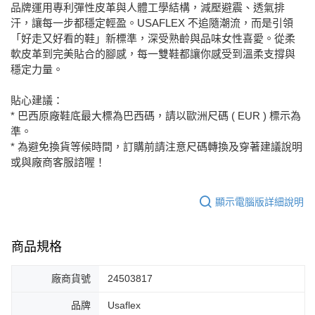
每筆NT$80，滿NT$2,000(含以上)免運費
品牌運用專利彈性皮革與人體工學結構，減壓避震、透氣排
汗，讓每一步都穩定輕盈。USAFLEX 不追隨潮流，而是引領
宅配
「好走又好看的鞋」新標準，深受熟齡與品味女性喜愛。從柔
免運費
軟皮革到完美貼合的腳感，每一雙鞋都讓你感受到溫柔支撐與
穩定力量。
付款後門市自取
每筆NT$80，滿NT$2,000(含以上)免運費
貼心建議：
* 巴西原廠鞋底最大標為巴西碼，請以歐洲尺碼 ( EUR ) 標示為
準。
* 為避免換貨等候時間，訂購前請注意尺碼轉換及穿著建議說明
或與廠商客服諮喔！
顯示電腦版詳細說明
商品規格
廠商貨號
24503817
品牌
Usaflex