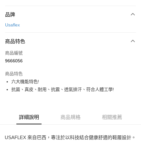
付款方式
品牌
信用卡一次付款
Usaflex
超商取貨付款
商品特色
LINE Pay
商品編號
Apple Pay
9666056
街口支付
商品特色
悠遊付
六大機能特色!
ATM付款
抗菌、真皮、耐用、抗震、透氣排汗、符合人體工學!
運送方式
全家取貨付款
詳細說明
商品規格
相關推薦
每筆NT$80，滿NT$2,000(含以上)免運費
7-11取貨付款
USAFLEX 來自巴西，專注於以科技結合健康舒適的鞋履設計。