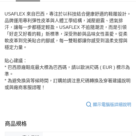
7-11取貨付款
USAFLEX 來自巴西，專注於以科技結合健康舒適的鞋履設計。
每筆NT$80，滿NT$2,000(含以上)免運費
品牌運用專利彈性皮革與人體工學結構，減壓避震、透氣排
汗，讓每一步都穩定輕盈。USAFLEX 不追隨潮流，而是引領
宅配
「好走又好看的鞋」新標準，深受熟齡與品味女性喜愛。從柔
免運費
軟皮革到完美貼合的腳感，每一雙鞋都讓你感受到溫柔支撐與
穩定力量。
付款後門市自取
每筆NT$80，滿NT$2,000(含以上)免運費
貼心建議：
* 巴西原廠鞋底最大標為巴西碼，請以歐洲尺碼 ( EUR ) 標示為
準。
* 為避免換貨等候時間，訂購前請注意尺碼轉換及穿著建議說明
或與廠商客服諮喔！
顯示電腦版詳細說明
商品規格