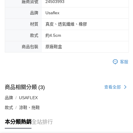
廠商貨號
24503993
品牌
Usaflex
材質
真皮、透氣纖維、橡膠
款式
約4.5cm
商品包裝
原廠鞋盒
客服
商品相關分類 (3)
查看全部
品牌
USAFLEX
款式
涼鞋、拖鞋
本分類熱銷
全站排行