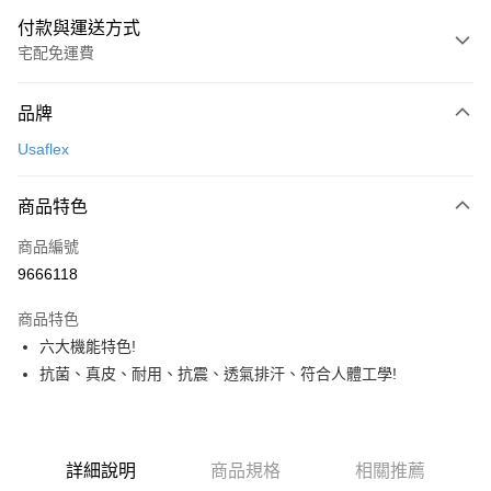
付款與運送方式
宅配免運費
付款方式
品牌
信用卡一次付款
Usaflex
超商取貨付款
商品特色
LINE Pay
商品編號
Apple Pay
9666118
街口支付
商品特色
悠遊付
六大機能特色!
ATM付款
抗菌、真皮、耐用、抗震、透氣排汗、符合人體工學!
運送方式
全家取貨付款
詳細說明
商品規格
相關推薦
每筆NT$80，滿NT$2,000(含以上)免運費