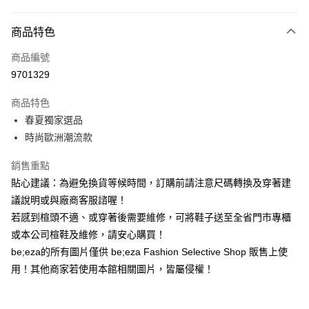
付款方式
商品特色
信用卡一次付款
商品編號
超商取貨付款
9701329
LINE Pay
商品特色
Apple Pay
春夏獨家選品
時尚歐洲潮流款
街口支付
銷售重點
悠遊付
貼心建議：為避免換貨等候時間，訂購前請注意尺碼轉換及穿著建
ATM付款
議說明或與廠商客服諮喔！
若感到楦頭不適、或穿著後需要維修，可將鞋子送至全省門市專櫃
運送方式
或本公司楦鞋及維修，請安心購買！
全家取貨付款
be;eza的所有圖片僅供 be;eza Fashion Selective Shop 販售上使
每筆NT$80，滿NT$2,000(含以上)免運費
用！其他商家若使用本館相關圖片，皆屬侵權！
7-11取貨付款