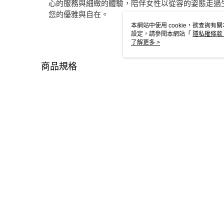
心的服務與細緻的體驗，陪伴女性以從容的姿態走過
您的優雅與自在。
本網站中使用 cookie，欲查詢有關
設定，請參閱本網站「
隱私權條款
使用 cookie。
了解更多 >
商品規格
廠商貨號
2450605
品牌
ENERGY
材質
布、橡膠
款式
平底款
商品包裝
原廠鞋盒
本分類熱銷
全站排行