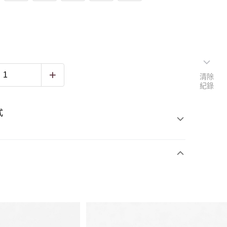
清除
紀錄
式
款