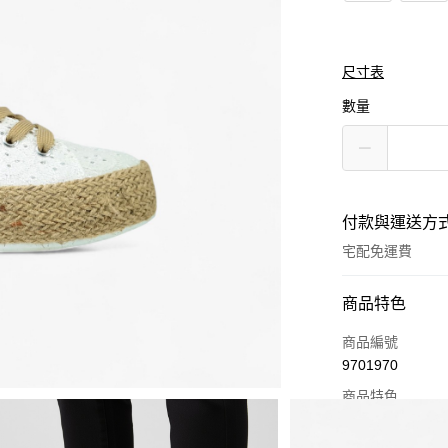
尺寸表
數量
付款與運送方
宅配免運費
付款方式
商品特色
信用卡一次付款
商品編號
9701970
超商取貨付款
商品特色
LINE Pay
春夏獨家選品
時尚歐洲潮流