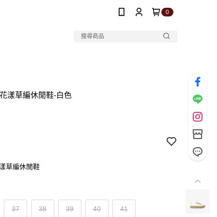
0
夏日花漾草編休閒鞋-白色
花漾草編休閒鞋
37
38
39
40
41