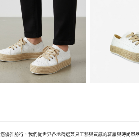
Apple Pay
街口支付
商品相關分類 (
悠遊付
品牌
ENERGY
ATM付款
分享
客服
款式
球鞋、休
場合
都會時尚
運送方式
特價
全家取貨付款
款式
草編鞋
每筆NT$80，滿N
7-11取貨付款
每筆NT$80，滿N
宅配
免運費
付款後門市自取
efully” 匯聚世界工藝，與您優雅前行，我們從世界各地精選兼具工藝與質感的
每筆NT$80，滿N