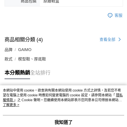
商品包裝
原廠鞋盒
客服
商品相關分類 (4)
查看全部
品牌
GAIMO
款式
楔型鞋、厚底鞋
本分類熱銷
全站排行
本網站中使用 cookie，欲查詢有關本網站使用 cookie 方式之詳情，及若您不希
熱門標籤
望在電腦上使用 cookie 時應如何變更電腦的 cookie 設定，請參閱本網站「
隱私
權條款
」之 Cookie 聲明。您繼續使用本網站即表示您同意本公司得按本網站使
用條款之 Cookie 聲明使用 cookie。
了解更多 >
我知道了