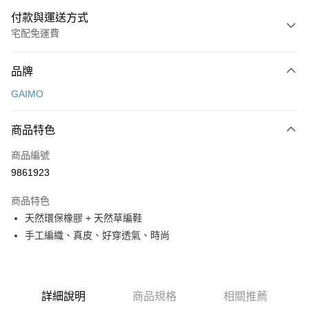
付款與運送方式
宅配免運費
付款方式
品牌
信用卡一次付款
GAIMO
超商取貨付款
商品特色
LINE Pay
商品編號
Apple Pay
9861923
街口支付
商品特色
悠遊付
天然環保橡膠 + 天然草編鞋
ATM付款
手工編織、真皮、好穿透氣、時尚
運送方式
全家取貨付款
詳細說明
商品規格
相關推薦
每筆NT$80，滿NT$2,000(含以上)免運費