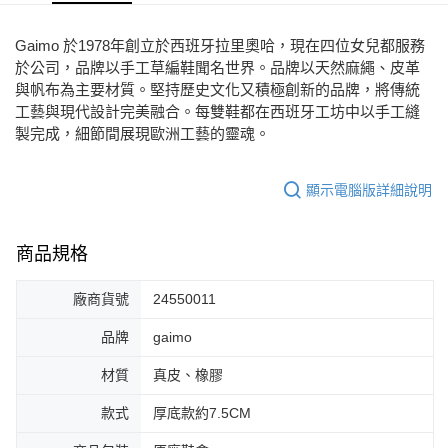
7-11取貨付款
Gaimo 於1978年創立於西班牙拉里奧哈，現在四位女兒都服務
每筆NT$80，滿NT$2,000(含以上)免運費
於公司，品牌以手工草編鞋聞名世界。品牌以天然麻繩、皮革
與帆布為主要材質。堅持歷史文化又積極創新的品牌，將傳統
宅配
工藝與現代設計完美融合。每雙鞋都在西班牙工坊中以手工縫
免運費
製完成，細節間展現歐洲工藝的靈魂。
付款後門市自取
顯示電腦版詳細說明
每筆NT$80，滿NT$2,000(含以上)免運費
商品規格
廠商貨號
24550011
品牌
gaimo
材質
真皮、橡膠
款式
厚底款約7.5CM