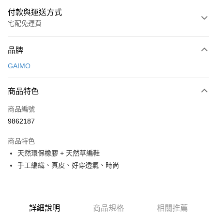
付款與運送方式
宅配免運費
付款方式
品牌
信用卡一次付款
GAIMO
超商取貨付款
商品特色
LINE Pay
商品編號
Apple Pay
9862187
街口支付
商品特色
悠遊付
天然環保橡膠 + 天然草編鞋
ATM付款
手工編織、真皮、好穿透氣、時尚
運送方式
全家取貨付款
詳細說明
商品規格
相關推薦
每筆NT$80，滿NT$2,000(含以上)免運費