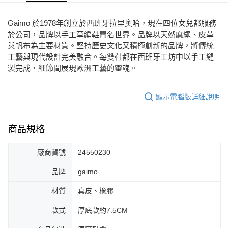
7-11取貨付款
Gaimo 於1978年創立於西班牙拉里奧哈，現在四位女兒都服務
每筆NT$80，滿NT$2,000(含以上)免運費
於公司，品牌以手工草編鞋聞名世界。品牌以天然麻繩、皮革
與帆布為主要材質。堅持歷史文化又積極創新的品牌，將傳統
宅配
工藝與現代設計完美融合。每雙鞋都在西班牙工坊中以手工縫
免運費
製完成，細節間展現歐洲工藝的靈魂。
付款後門市自取
顯示電腦版詳細說明
每筆NT$80，滿NT$2,000(含以上)免運費
商品規格
廠商貨號
24550230
品牌
gaimo
材質
真皮、橡膠
款式
厚底款約7.5CM