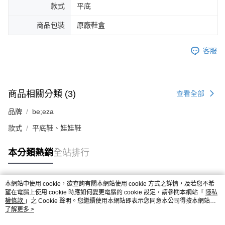
款式
平底
商品包裝
原廠鞋盒
客服
商品相關分類 (3)
查看全部
品牌
be;eza
款式
平底鞋、娃娃鞋
本分類熱銷
全站排行
本網站中使用 cookie，欲查詢有關本網站使用 cookie 方式之詳情，及若您不希
熱門標籤
望在電腦上使用 cookie 時應如何變更電腦的 cookie 設定，請參閱本網站「
隱私
權條款
」之 Cookie 聲明。您繼續使用本網站即表示您同意本公司得按本網站使
用條款之 Cookie 聲明使用 cookie。
了解更多 >