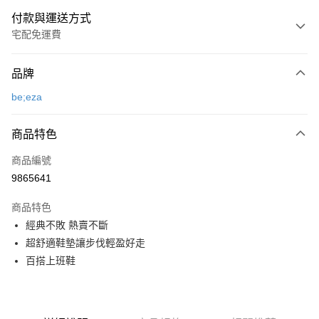
付款與運送方式
宅配免運費
付款方式
品牌
信用卡一次付款
be;eza
超商取貨付款
商品特色
LINE Pay
商品編號
Apple Pay
9865641
街口支付
商品特色
悠遊付
經典不敗 熱賣不斷
ATM付款
超舒適鞋墊讓步伐輕盈好走
百搭上班鞋
運送方式
全家取貨付款
每筆NT$80，滿NT$2,000(含以上)免運費