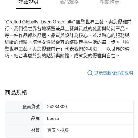
詳細說明
商品規格
相關推薦
7-11取貨付款
每筆NT$80，滿NT$2,000(含以上)免運費
“Crafted Globally, Lived Gracefully” 匯聚世界工藝，與您優雅前
行，我們從世界各地精選兼具工藝與質感的鞋履與時尚單品。
宅配
每一件作品都以舒適、品質與設計為核心，並以貼心的服務與
免運費
細緻的體驗，陪伴女性以從容的姿態走過生活的每一步。「匯
聚世界工藝，與您優雅前行」代表我們的初衷——以世界的精
付款後門市自取
巧，結合專屬於您的貼近與關懷，成就您的優雅與自在。
每筆NT$80，滿NT$2,000(含以上)免運費
顯示電腦版詳細說明
商品規格
廠商貨號
24284800
品牌
beeza
材質
真皮、橡膠