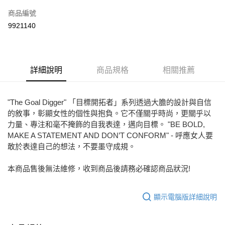
信用卡一次付款
商品編號
LINE Pay
9921140
Apple Pay
街口支付
詳細說明
商品規格
相關推薦
悠遊付
ATM付款
"The Goal Digger" 「目標開拓者」系列透過大膽的設計與自信
的敘事，彰顯女性的個性與抱負。它不僅關乎時尚，更關乎以
運送方式
力量、專注和毫不掩飾的自我表達，邁向目標。 "BE BOLD,
宅配
MAKE A STATEMENT AND DON’T CONFORM" - 呼應女人要
敢於表達自己的想法，不要墨守成規。
免運費
付款後門市自取
本商品售後無法維修，收到商品後請務必確認商品狀況!
每筆NT$80，滿NT$2,000(含以上)免運費
顯示電腦版詳細說明