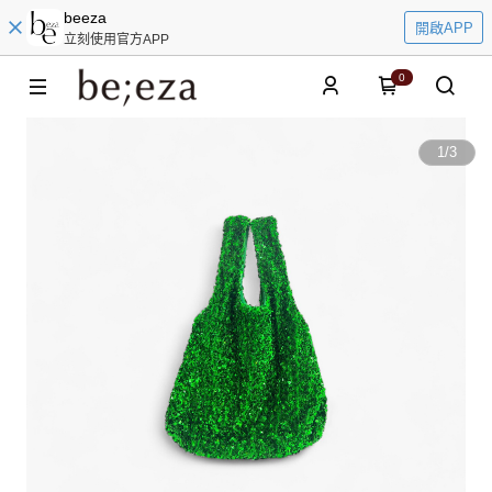
beeza
開啟APP
立刻使用官方APP
0
1
/
3