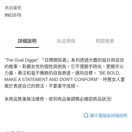
信用卡一次付款
商品編號
LINE Pay
9921570
Apple Pay
街口支付
詳細說明
商品規格
相關推薦
悠遊付
ATM付款
"The Goal Digger" 「目標開拓者」系列透過大膽的設計與自信
的敘事，彰顯女性的個性與抱負。它不僅關乎時尚，更關乎以
運送方式
力量、專注和毫不掩飾的自我表達，邁向目標。 "BE BOLD,
宅配
MAKE A STATEMENT AND DON’T CONFORM" - 呼應女人要
敢於表達自己的想法，不要墨守成規。
免運費
付款後門市自取
本商品售後無法維修，收到商品後請務必確認商品狀況!
每筆NT$80，滿NT$2,000(含以上)免運費
顯示電腦版詳細說明